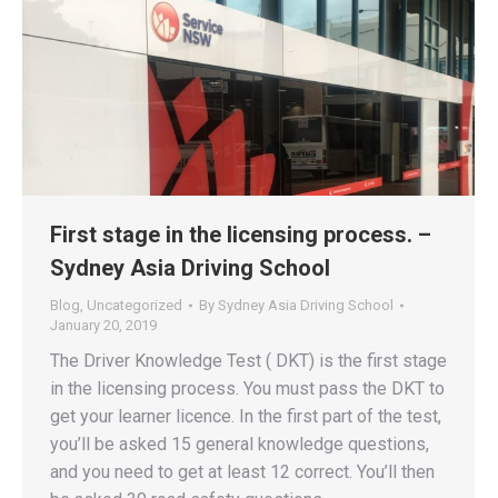
First stage in the licensing process. –
Sydney Asia Driving School
Blog
,
Uncategorized
By
Sydney Asia Driving School
January 20, 2019
The Driver Knowledge Test ( DKT) is the first stage
in the licensing process. You must pass the DKT to
get your learner licence. In the first part of the test,
you’ll be asked 15 general knowledge questions,
and you need to get at least 12 correct. You’ll then