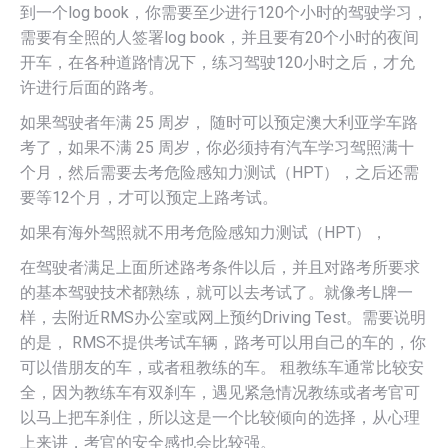
到一个log book，你需要至少进行120个小时的驾驶学习，
需要有全照的人签署log book，并且要有20个小时的夜间
开车，在各种道路情况下，练习驾驶120小时之后，才允
许进行后面的路考。
如果驾驶者年满 25 周岁， 随时可以预定澳大利亚学车路
考了，如果不满 25 周岁，你必须持有汽车学习驾照满十
个月，然后需要去考危险感知力测试（HPT），之后还需
要等12个月，才可以预定上路考试。
如果有海外驾照就不用考危险感知力测试（HPT），
在驾驶者满足上面所述路考条件以后，并且对路考所要求
的基本驾驶技术都熟练，就可以去考试了。就像考L牌一
样，去附近RMS办公室或网上预约Driving Test。需要说明
的是， RMS不提供考试车辆，路考可以用自己的车的，你
可以借朋友的车，或者租教练的车。 租教练车通常比较安
全，因为教练车有双刹车，遇见紧急情况教练或者考官可
以马上把车刹住，所以这是一个比较倾向的选择，从心理
上来讲，考官的安全感也会比较强。