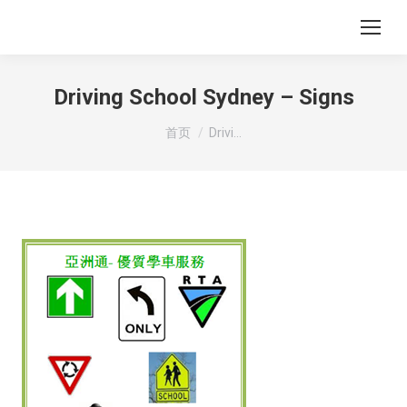
Driving School Sydney – Signs
您在这里：
首页
Drivi…